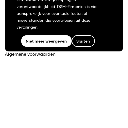
verantwoordelijkheid. DSM-Firmenich is niet
©2026 dsm-firmenich. Alle rechten voorbehouden.
aansprakelijk voor eventuele fouten of
misverstanden die voortvloeien uit deze
Privacyverklaring
vertalingen.
Gebruiksvoorwaarden
Niet meer weergeven
Sluiten
Algemene voorwaarden
Californië Transparantie
Toegankelijkheidsverklaring
Juridische informatie
Sitemap