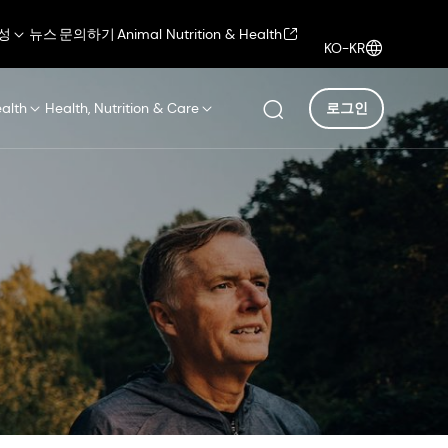
성
뉴스
문의하기
Animal Nutrition & Health
KO-KR
ealth
Health, Nutrition & Care
로그인