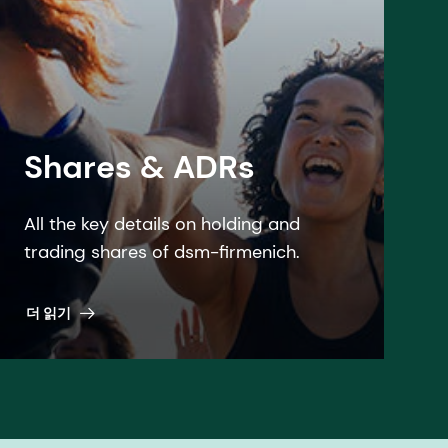
Shares & ADRs
All the key details on holding and
trading shares of dsm-firmenich.
더 읽기